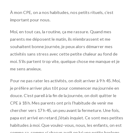
À mon CPE, on a nos habitudes, nos petits rituels, c’est
important pour nous.
Moi, en tout cas, la routine, ça me rassure. Quand mes
parents me déposent le matin, ils m’embrassent et me
souhaitent bonne journée, je peux alors démarrer mes
activités sans stress avec cette petite chaleur au fond de
moi. S’ils partent trop vite, quelque chose me manque et je
me sens anxieux.
Pour ne pas rater les activités, on doit arriver à 9 h 45. Moi,
je préfère arriver plus tôt pour commencer ma journée en
douce. C’est pareil à la fin de la journée, on doit quitter le
CPE à 18 h. Mes parents ont pris l’habitude de venir me
chercher vers 17 h 45, un peu avant la fermeture. Une fois,
papa est arrivé en retard, j’étais inquiet. Ce sont mes petites
habitudes à moi. Que voulez-vous, nous, les enfants, on est
comme ça, comme si chacun avait en lui une petite horloge