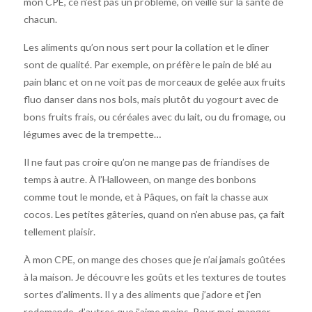
mon CPE, ce n’est pas un problème, on veille sur la santé de
chacun.
Les aliments qu’on nous sert pour la collation et le dîner
sont de qualité. Par exemple, on préfère le pain de blé au
pain blanc et on ne voit pas de morceaux de gelée aux fruits
fluo danser dans nos bols, mais plutôt du yogourt avec de
bons fruits frais, ou céréales avec du lait, ou du fromage, ou
légumes avec de la trempette…
Il ne faut pas croire qu’on ne mange pas de friandises de
temps à autre. À l’Halloween, on mange des bonbons
comme tout le monde, et à Pâques, on fait la chasse aux
cocos. Les petites gâteries, quand on n’en abuse pas, ça fait
tellement plaisir.
À mon CPE, on mange des choses que je n’ai jamais goûtées
à la maison. Je découvre les goûts et les textures de toutes
sortes d’aliments. Il y a des aliments que j’adore et j’en
redemande, d’autres que j’aime moins. Pour moi, manger,